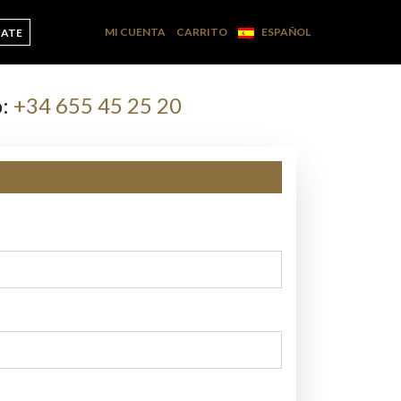
MI CUENTA
CARRITO
ESPAÑOL
CATE
o:
+34 655 45 25 20