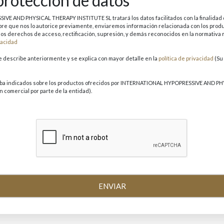
protección de datos
AND PHYSICAL THERAPY INSTITUTE SL tratará los datos facilitados con la finalidad de
Siempre que nos lo autorice previamente, enviaremos información relacionada con los 
 los derechos de acceso, rectificación, supresión, y demás reconocidos en la normativ
ivacidad
se describe anteriormente y se explica con mayor detalle en la
política de privacidad
(Su
RAPY INSTITUTE SL. (Su negativa a facilitarnos la
n comercial por parte de la entidad).