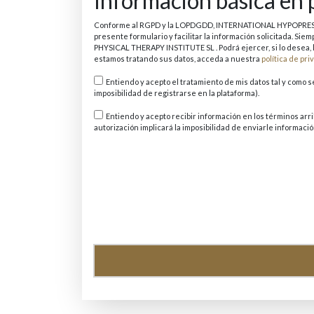
Información básica en 
Conforme al RGPD y la LOPDGDD, INTERNATIONAL HYPOPRESSIVE 
presente formulario y facilitar la información solicitada. 
PHYSICAL THERAPY INSTITUTE SL . Podrá ejercer, si lo desea,
estamos tratando sus datos, acceda a nuestra
política de pr
Entiendo y acepto el tratamiento de mis datos tal y como 
imposibilidad de registrarse en la plataforma).
Entiendo y acepto recibir información en los términos arriba indicados sobre los productos ofrecidos por INTERNATIONAL HYPOPRESSIVE AND PHYSICAL THE
autorización implicará la imposibilidad de enviarle informació