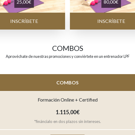
25,00
€
80,00
€
INSCRÍBETE
INSCRÍBETE
COMBOS
Aprovéchate de nuestras promociones y conviértete en un entrenador LPF
COMBOS
Formación Online + Certified
1.115,00
€
*fináncialo en dos plazos sin intereses.