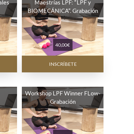
ales
Maestrías LPF: “LPF y
BIOMECÁNICA”. Grabación
40,00
€
INSCRÍBETE
n
Workshop LPF Winner FLow-
Grabación