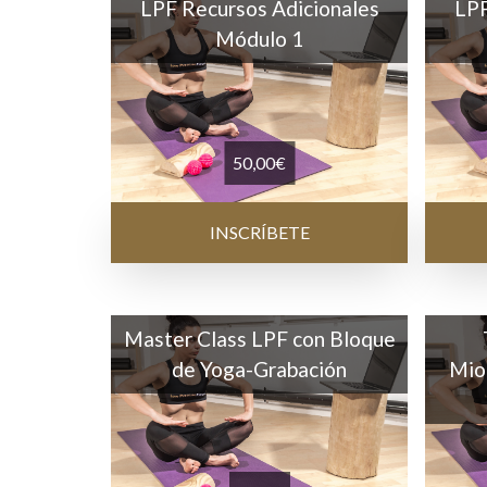
LPF Recursos Adicionales
LPF
Módulo 1
50,00
€
INSCRÍBETE
Master Class LPF con Bloque
de Yoga-Grabación
Mio