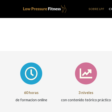
SOBRE LPF
C
60 horas
3 niveles
de formacion online
con contenido teórico práctico