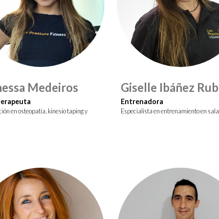
essa Medeiros
Giselle Ibáñez Rub
terapeuta
Entrenadora
ón en osteopatía, kinesio taping y
Especialista en entrenamiento en sala