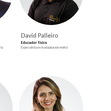
David Palleiro
Educador físico
 la
Especialista en readaptación motriz