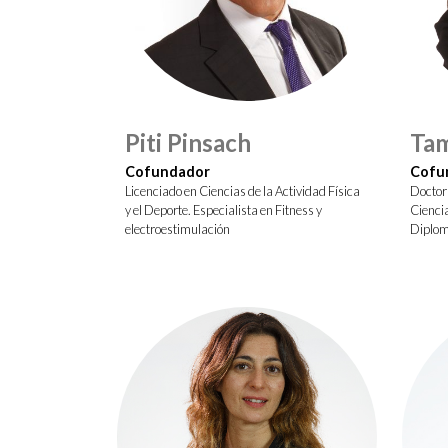
Piti Pinsach
Tam
Cofundador
Cofu
Licenciado en Ciencias de la Actividad Física
Doctora
y el Deporte. Especialista en Fitness y
Ciencia
electroestimulación
Diplom