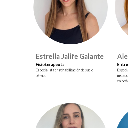
Estrella Jalife Galante
Ale
Fisioterapeuta
Entre
Especialista en rehabilitación de suelo
Especia
pélvico
instruc
en ped