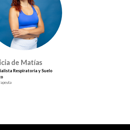
icia de Matías
ialista Respiratoria y Suelo
co
erapeuta