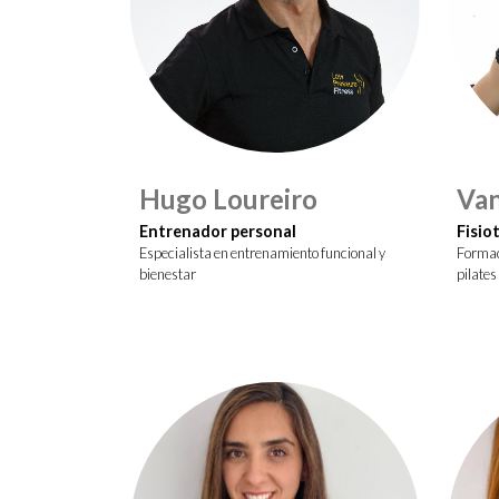
Hugo Loureiro
Van
Entrenador personal
Fisio
Especialista en entrenamiento funcional y
Formaci
bienestar
pilates