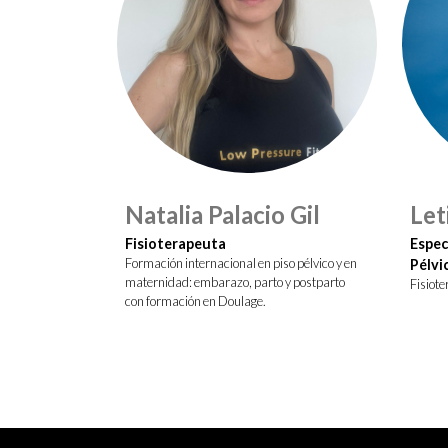
Natalia Palacio Gil
Let
Fisioterapeuta
Espec
Formación internacional en piso pélvico y en
Pélvi
maternidad: embarazo, parto y postparto
Fisiot
con formación en Doulage.