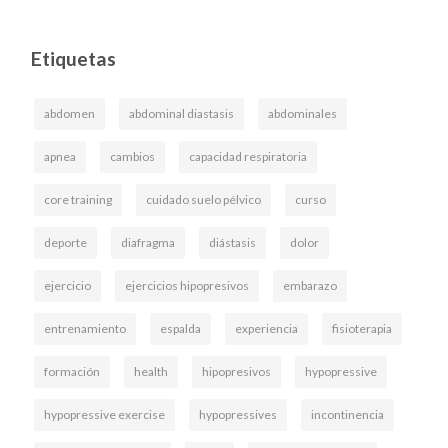
Etiquetas
abdomen
abdominal diastasis
abdominales
apnea
cambios
capacidad respiratoria
core training
cuidado suelo pélvico
curso
deporte
diafragma
diástasis
dolor
ejercicio
ejercicios hipopresivos
embarazo
entrenamiento
espalda
experiencia
fisioterapia
formación
health
hipopresivos
hypopressive
hypopressive exercise
hypopressives
incontinencia