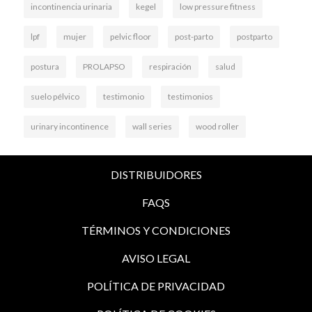
incontinencia urinaria
kegel
low pressure fitness
lpf
mujer
pelvic floor
post-parto
postparto
postura
PROLAPSO
respiración
salud
suelo pélvico
testimonio
testimonios
urinary incontinence
wall series
wood roller
DISTRIBUIDORES
FAQS
TÉRMINOS Y CONDICIONES
AVISO LEGAL
POLÍTICA DE PRIVACIDAD