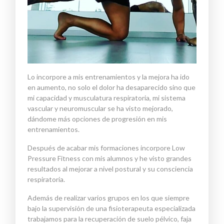
Lo incorpore a mis entrenamientos y l
a mejora ha ido
en aumento, no solo el dolor ha desaparecido sino que
mi capacidad y musculatura
respiratoria
, mi sistema
vascular y
n
euromuscular
se ha visto
mejorado,
dándome más opciones de progresión en mis
entrenamientos.
Después
de acabar mis fo
rmaciones incorpore
Low
Pressure
Fitness
con mis alumnos y he visto grandes
r
esultados al mejorar a nivel postural y su
consciencia
respiratoria
.
Además de
realizar varios grupos
en los que
siempre
bajo la supervisión d
e una
fisioterapeuta especializada
trabajamos
para
la
recuperación de suelo
pélvico, faja