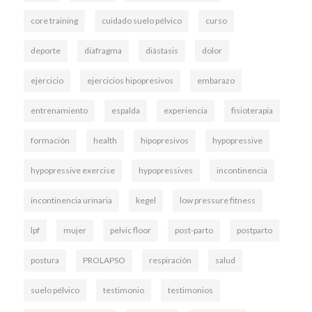
core training
cuidado suelo pélvico
curso
deporte
diafragma
diástasis
dolor
ejercicio
ejercicios hipopresivos
embarazo
entrenamiento
espalda
experiencia
fisioterapia
formación
health
hipopresivos
hypopressive
hypopressive exercise
hypopressives
incontinencia
incontinencia urinaria
kegel
low pressure fitness
lpf
mujer
pelvic floor
post-parto
postparto
postura
PROLAPSO
respiración
salud
suelo pélvico
testimonio
testimonios