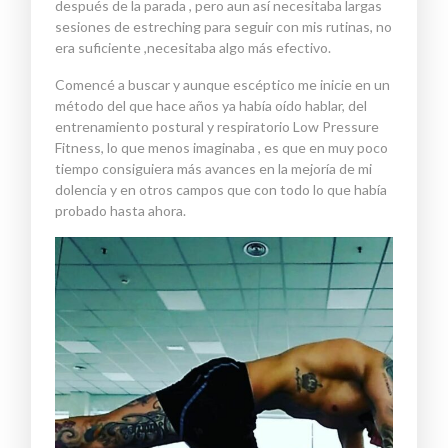
después de la
parada ,
pero aun así necesitaba largas
sesiones de
estreching
para seguir con mis rutinas
, no
era suficiente ,
necesitaba algo más efectivo.
Comencé a busca
r
y aunque
escéptico me inicie en un
método del que hace años ya había oído hablar
,
del
entrenamiento postural y respiratorio Lo
w
P
ressure
F
itness
, lo que menos imaginaba
,
es que en muy poco
tiempo
consiguiera más avances en la mejoría de mi
dolencia
y en otros campos
que
con
todo lo que había
probado hasta ahora.